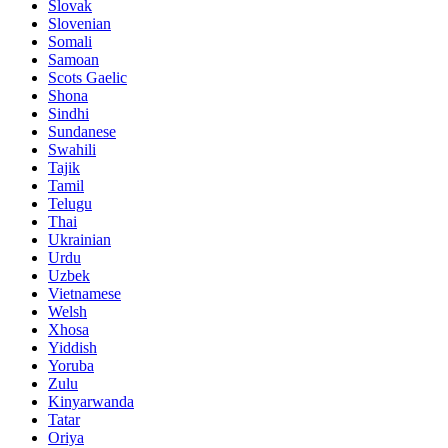
Slovak
Slovenian
Somali
Samoan
Scots Gaelic
Shona
Sindhi
Sundanese
Swahili
Tajik
Tamil
Telugu
Thai
Ukrainian
Urdu
Uzbek
Vietnamese
Welsh
Xhosa
Yiddish
Yoruba
Zulu
Kinyarwanda
Tatar
Oriya