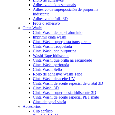
Libro de adhesivos
Adhesivo de kits semanais
Adhesivo de superposición de purpurina
iridiscente
Adhesivo de folla 3D
Frota o adhesivo
Cinta Washi
Cinta Washi de papel aluminio
Imprimir cinta washi
Cinta Washi superposta transparente
Cinta Washi Troquelada
Cinta Washi con purpurina
Washi Tape iridiscente
Cinta Washi que brilla na escuridade
Cinta Washi perforada
Cinta Washi Sello
Rollo de adhesivo Washi Tape
Cinta Washi de aceite UV
Cinta Washi de aceite especial de cristal 3D
Cinta Washi 3D
Cinta Washi superpuesta iridiscente 3D
Cinta Washi de aceite especial PET mate
Cinta de papel vitela
Accesorios
Clip acrílico