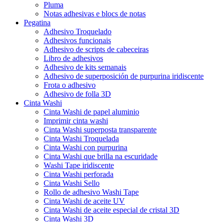
Pluma
Notas adhesivas e blocs de notas
Pegatina
Adhesivo Troquelado
Adhesivos funcionais
Adhesivo de scripts de cabeceiras
Libro de adhesivos
Adhesivo de kits semanais
Adhesivo de superposición de purpurina iridiscente
Frota o adhesivo
Adhesivo de folla 3D
Cinta Washi
Cinta Washi de papel aluminio
Imprimir cinta washi
Cinta Washi superposta transparente
Cinta Washi Troquelada
Cinta Washi con purpurina
Cinta Washi que brilla na escuridade
Washi Tape iridiscente
Cinta Washi perforada
Cinta Washi Sello
Rollo de adhesivo Washi Tape
Cinta Washi de aceite UV
Cinta Washi de aceite especial de cristal 3D
Cinta Washi 3D